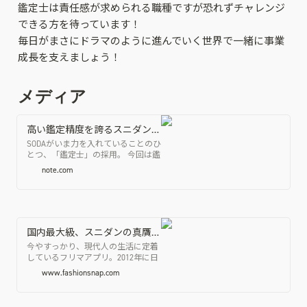
鑑定士は責任感が求められる職種ですが恐れずチャレンジ
できる方を待っています！

毎日がまさにドラマのように進んでいく世界で一緒に事業
成長を支えましょう！
メディア
高い鑑定精度を誇るスニダンのサービスを支える「鑑定士」。実際に活躍している鑑定士とは？｜SODA inc. 公式note
SODAがいま力を入れていることのひ
とつ、「鑑定士」の採用。 今回は鑑
定部門のマネージャーである小林さ
note.com
んと、同じく鑑定部門のオペレーシ
ョン スーパーバイザーの齋藤さんに
「求める人物像」や「鑑定士のやり
がい・苦労」などについて語っても
らった。 買収前のモノカブとスニダ
ンを知る、ベテランの2人 ーまず、
国内最大級、スニダンの真贋鑑定拠点「スニダンベース」に潜入
お二人のこれまでのキャリアとSODA
今やすっかり、現代人の生活に定着
入社の理由について、小林さんから
しているフリマアプリ。2012年に日
伺えますか？ 小林：僕は2017年から
本初のフリマアプリ「フリル（現・
www.fashionsnap.com
スニーカー業界で働いて今年で8年
ラクマ）」が誕生してから約10年、
目です。atmosの前身である
市場規模は右肩上がりで伸び続け、
CHAPTERから始まりatmos原宿で店
2023年には国内CtoCのEC取引額が2